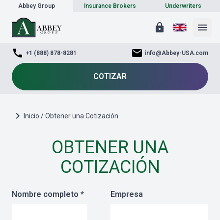
Abbey Group
Insurance Brokers
Underwriters
lock
menu
call
mail
+1 (888) 878-8281
info@Abbey-USA.com
COTIZAR
chevron_right
Inicio / Obtener una Cotización
OBTENER UNA
COTIZACIÓN
Nombre completo *
Empresa