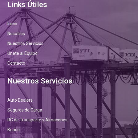
Links Útiles
Inicio
Nosotros
Nuestros Servicios
Únete al Equipo
Contacto
Nuestros Servicios
Auto Dealers
Seguros de Carga
RC de Transporte y Almacenes
Bonds